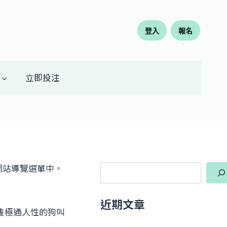
登入
報名
立即投注
搜
網站導覽選單中。
尋
近期文章
隻極通人性的狗叫