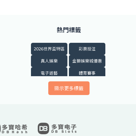
熱門標籤
2026世界盃特區
彩票投注
真人娛樂
金獅娛樂城優惠
電子遊藝
體育賽事
顯示更多標籤