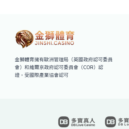
金獅體育擁有歐洲管理局（英國政府認可委員
會）和維爾京政府認可委員會（COR）認
證，受國際產業協會認可