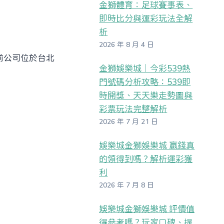
金獅體育：足球賽事表、
即時比分與運彩玩法全解
析
2026 年 8 月 4 日
目前公司位於台北
金獅娛樂城｜今彩539熱
門號碼分析攻略：539即
時開獎、天天樂走勢圖與
彩票玩法完整解析
2026 年 7 月 21 日
娛樂城金獅娛樂城 贏錢真
的領得到嗎？解析運彩獲
利
2026 年 7 月 8 日
娛樂城金獅娛樂城 評價值
得參考嗎？玩家口碑、提