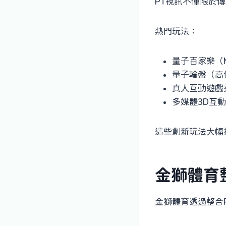
PT視訊不僅限於
熱門玩法：
量子百家樂（Mu
量子輪盤（高
真人互動遊戲秀
多媒體3D互
這些創新玩法大幅
金獅體育
金獅體育透過整合