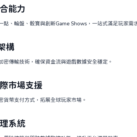
合能力
點、輪盤、骰寶與創新Game Shows，一站式滿足玩家需
架構
加密傳輸技術，確保資金流與遊戲數據安全穩定。
際市場支援
密貨幣支付方式，拓展全球玩家市場。
理系統