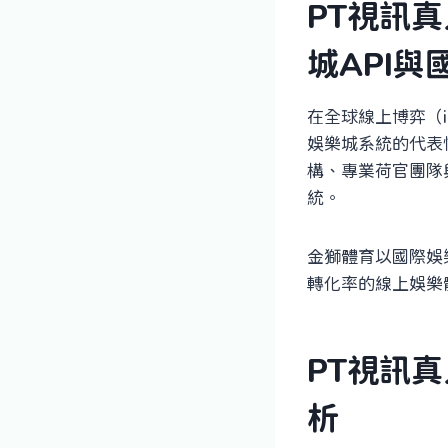
PT視訊
城API
在全球線上博弈（iGa
娛樂城系統的代表性
構、專業荷官團隊
統。
金獅體育以國際娛
轉化率的線上娛樂
PT視訊真
析