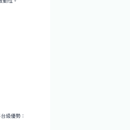
波動性。
平台級優勢：