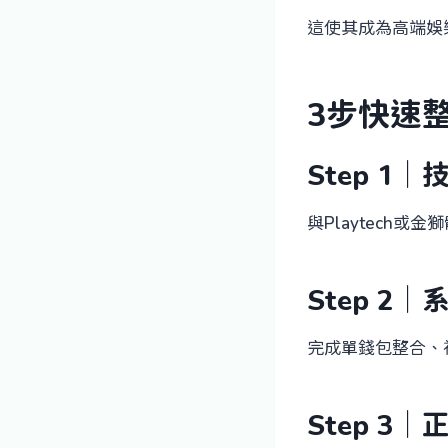
這使其成為高端娛
3步快速
Step 1
與Playtech
Step 2
完成單錢包整合、
Step 3