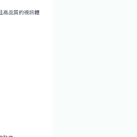
定且高品質的視訊體