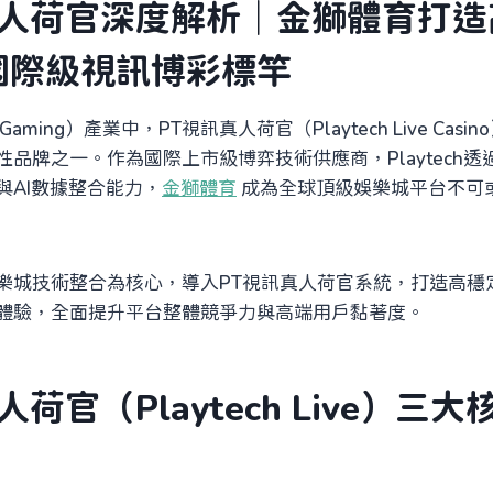
真人荷官深度解析｜金獅體育打造
與國際級視訊博彩標竿
ming）產業中，PT視訊真人荷官（Playtech Live Cas
品牌之一。作為國際上市級博弈技術供應商，Playtech
與AI數據整合能力，
金獅體育
成為全球頂級娛樂城平台不可或
樂城技術整合為核心，導入PT視訊真人荷官系統，打造高穩
體驗，全面提升平台整體競爭力與高端用戶黏著度。
人荷官（Playtech Live）三