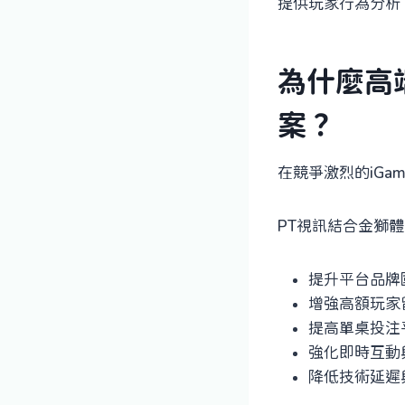
提供玩家行為分析
為什麼高
案？
在競爭激烈的iGam
PT視訊結合金獅
提升平台品牌
增強高額玩家
提高單桌投注
強化即時互動
降低技術延遲