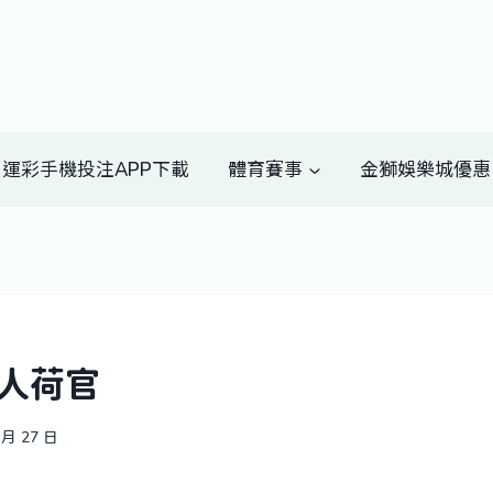
運彩手機投注APP下載
體育賽事
金獅娛樂城優惠
真人荷官
 月 27 日