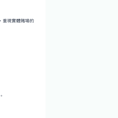
，重現實體賭場的
。