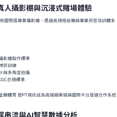
真人攝影棚與沉浸式賭場體驗
擁有國際級專業攝影棚，透過高規格設備與專業荷官培訓體系
攝影棚製作標準
博弈訓練
計與多角度拍攝
KGC合規標準
金獅體育 使PT視訊成為高端娛樂城與國際平台首選合作系統
遲串流與AI智慧數據分析