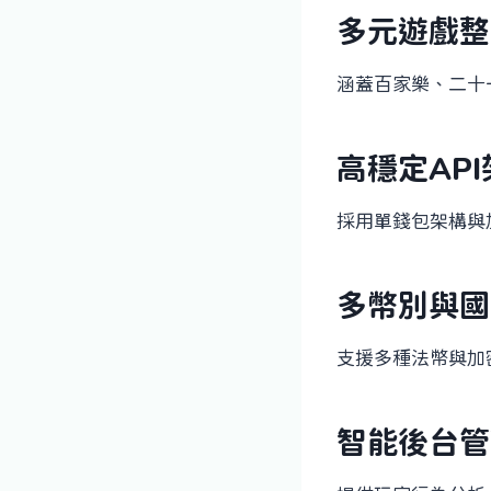
多元遊戲整
涵蓋百家樂、二十一
高穩定API
採用單錢包架構與
多幣別與國
支援多種法幣與加
智能後台管