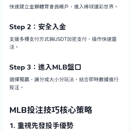
快速建立金獅體育會員帳戶，進入棒球運彩世界。
Step 2：安全入金
支援多種支付方式與USDT加密支付，操作快速靈
活。
Step 3：進入MLB盤口
選擇獨贏、讓分或大小分玩法，結合即時數據進行
投注。
MLB投注技巧核心策略
1. 重視先發投手優勢