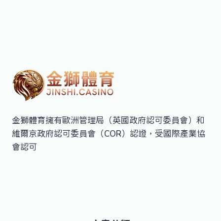
金獅體育擁有歐洲管理局（英國政府認可委員會）和
維爾京政府認可委員會（COR）認證，受國際產業協
會認可