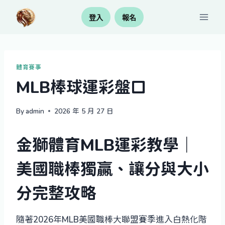
Skip
登入
報名
to
content
體育賽事
MLB棒球運彩盤口
By
admin
2026 年 5 月 27 日
金獅體育MLB運彩教學｜
美國職棒獨贏、讓分與大小
分完整攻略
隨著2026年MLB美國職棒大聯盟賽季進入白熱化階