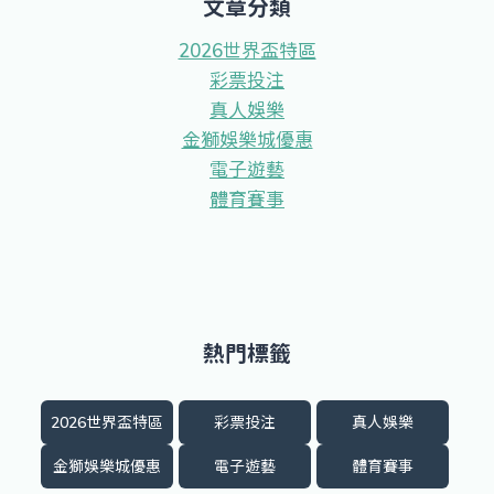
文章分類
2026世界盃特區
彩票投注
真人娛樂
金獅娛樂城優惠
電子遊藝
體育賽事
熱門標籤
2026世界盃特區
彩票投注
真人娛樂
金獅娛樂城優惠
電子遊藝
體育賽事