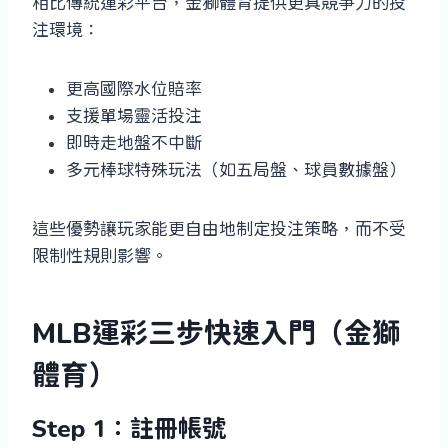
相比傳統運彩平台，金獅體育提供更具競爭力的投
注環境：
更高國際水位賠率
支援單場靈活投注
即時走地盤不中斷
多元棒球特殊玩法（如五局盤、球員數據盤）
這些優勢讓玩家能更自由地制定投注策略，而不受
限制性規則影響。
MLB運彩三步快速入門（金獅
體育）
Step 1：註冊帳號