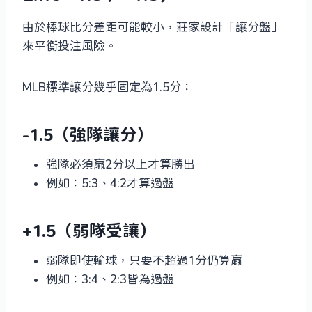
由於棒球比分差距可能較小，莊家設計「讓分盤」
來平衡投注風險。
MLB標準讓分幾乎固定為1.5分：
-1.5（強隊讓分）
強隊必須贏2分以上才算勝出
例如：5:3、4:2才算過盤
+1.5（弱隊受讓）
弱隊即使輸球，只要不超過1分仍算贏
例如：3:4、2:3皆為過盤