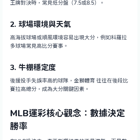
王牌對決時，常見低分盤（7.5或8.5）。
2. 球場環境與天氣
高海拔球場或順風環境容易出現大分，例如科羅拉
多球場常見高比分賽事。
3. 牛棚穩定度
後援投手失誤率高的球隊，金獅體育 往往在後段比
賽拉高總分，成為大分關鍵因素。
MLB運彩核心觀念：數據決定
勝率