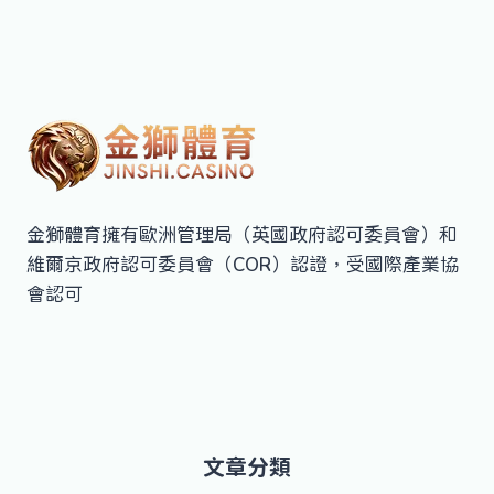
金獅體育擁有歐洲管理局（英國政府認可委員會）和
維爾京政府認可委員會（COR）認證，受國際產業協
會認可
文章分類