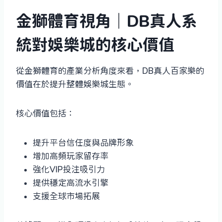
金獅體育視角｜DB真人系
統對娛樂城的核心價值
從金獅體育的產業分析角度來看，DB真人百家樂的
價值在於提升整體娛樂城生態。
核心價值包括：
提升平台信任度與品牌形象
增加高頻玩家留存率
強化VIP投注吸引力
提供穩定高流水引擎
支援全球市場拓展