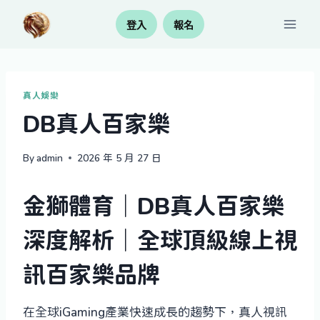
Skip
登入
報名
to
content
真人娛樂
DB真人百家樂
By
admin
2026 年 5 月 27 日
金獅體育｜DB真人百家樂
深度解析｜全球頂級線上視
訊百家樂品牌
在全球iGaming產業快速成長的趨勢下，真人視訊