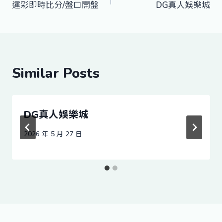
運彩即時比分/盤口開盤
DG真人娛樂城
章
導
覽
Similar Posts
DG真人娛樂城
2026 年 5 月 27 日