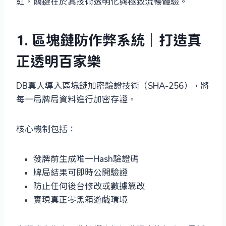
紅，關鍵在於其技術透明化與極致流暢體驗。
1. 區塊鏈防作弊系統｜打造真
正透明百家樂
DB真人導入區塊鏈加密驗證技術（SHA-256），將
每一局牌局資料進行加密存證。
核心機制包括：
發牌前生成唯一Hash驗證碼
牌局結果可即時公開驗證
防止任何後台修改或數據篡改
實現真正零黑箱遊戲環境