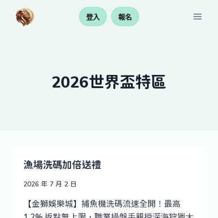
Skip
登入
報名
to
content
2026世界盃特區
漁場洗碼加倍送禮
2026 年 7 月 2 日
【金獅娛樂城】捕魚機洗碼流速全開！最高
1.2% 返點無上限，職業操盤手親授深海狩獵大