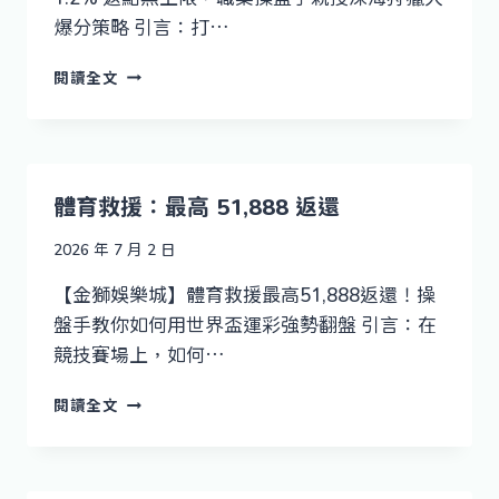
爆分策略 引言：打…
漁
閱讀全文
場
洗
碼
加
倍
體育救援：最高 51,888 返還
送
禮
2026 年 7 月 2 日
【金獅娛樂城】體育救援最高51,888返還！操
盤手教你如何用世界盃運彩強勢翻盤 引言：在
競技賽場上，如何…
體
閱讀全文
育
救
援：
最