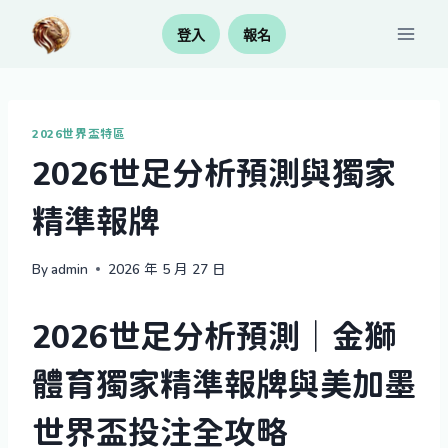
Skip
登入
報名
to
content
2026世界盃特區
2026世足分析預測與獨家
精準報牌
By
admin
2026 年 5 月 27 日
2026世足分析預測｜金獅
體育獨家精準報牌與美加墨
世界盃投注全攻略