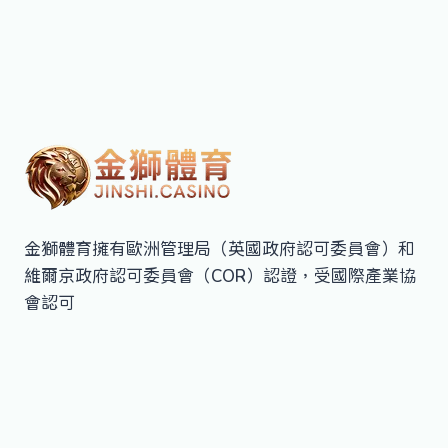
金獅體育擁有歐洲管理局（英國政府認可委員會）和
維爾京政府認可委員會（COR）認證，受國際產業協
會認可