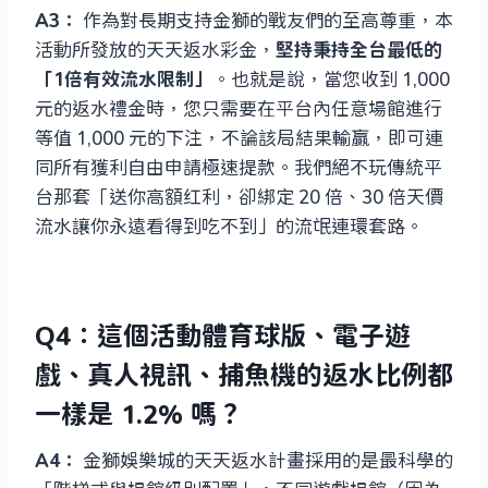
A3：
作為對長期支持金獅的戰友們的至高尊重，本
活動所發放的天天返水彩金，
堅持秉持全台最低的
「1倍有效流水限制」
。也就是說，當您收到 1,000
元的返水禮金時，您只需要在平台內任意場館進行
等值 1,000 元的下注，不論該局結果輸贏，即可連
同所有獲利自由申請極速提款。我們絕不玩傳統平
台那套「送你高額红利，卻綁定 20 倍、30 倍天價
流水讓你永遠看得到吃不到」的流氓連環套路。
Q4：這個活動體育球版、電子遊
戲、真人視訊、捕魚機的返水比例都
一樣是 1.2% 嗎？
A4：
金獅娛樂城的天天返水計畫採用的是最科學的