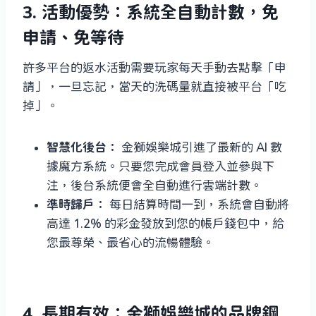
3. 活動優勢：系統全自動計數，免
申請、免等待
許多平台的返水活動需要玩家每天手動去點擊「申
請」，一旦忘記，當天的洗碼量就直接被平台「吃
掉」。
智慧化後台：
金獅娛樂城引進了最新的 AI 數
據魔方系統。只要您完成會員登入並參與下
注，後台系統便會全自動進行雲端計數。
準時歸戶：
每日結算時間一到，系統會自動將
高達 1.2% 的彩金發放到您的帳戶錢包中，給
您最尊榮、最省心的流暢體驗。
4. 長期有效：金獅娛樂城的品牌鋼