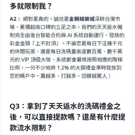
多就限制我？
A2：
絕對是真的。誠信是
金獅娛樂城
深耕台灣市
場、累積超高口碑的立足之本。我們的天天返水機
制完全由後台智能合約與 AI 系統自動運行，發放的
彩金金額「上不封頂」。不論您是每日下注幾千元
的休閒玩家，還是每日洗碼量高達數百萬、數千萬
元的 VIP 頂級大咖，系統都會嚴格按照相應的階梯
比例，一分不少地將 1.2% 的大額禮金準時發放到
您的帳戶中，贏越多、打越多，回饋越驚人！
Q3：拿到了天天返水的洗碼禮金之
後，可以直接提款嗎？還是有什麼提
款流水限制？