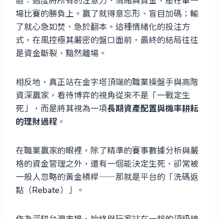
區：過度將所有的注意力、情緒與資金，壓在單一
場比賽的勝負上。贏了就得意忘形、盲目加碼；輸
了就心急如焚、急於翻本。這種情緒化的投注方
式，在風控極其嚴密的盤口面前，最終的結局往往
是資金斷裂、黯然離場。
相反地，真正站在金字塔頂端的職業操盤手與高階
資深贏家，看待博弈的視角從來不是「一戰定生
死」，而是將其視為一項
長期資產配置與機率耕耘
的理財過程
。
在職業贏家的眼裡，除了精準的賽事數據分析與嚴
格的資金管理之外，還有一個能決定生死、卻常被
一般人忽略的黃金槓桿——那就是平台的「洗碼返
點（Rebate）」。