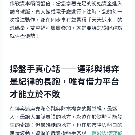
作戰資本瞬間翻倍；當您拿著充足的初始資金進入
體育球版、真人館或電子廳進行下注時，您的每一
次投注動作，都在同步享有並累積「天天返水」的
洗碼量。雙重福利層層疊加，就是要讓您從起跑點
就佔盡優勢！
操盤手真心話——運彩與博弈
是紀律的長跑，唯有借力平台
才能立於不敗
在博弈這座充滿心跳與財富機會的殿堂裡，最迷
人、最讓人血脈賁張的地方，永遠在於隨時可能發
生的奇蹟；但最殘酷的地方，也在於市場與盤口的
無情波動。資深的職業操盤手常說：
運彩與博弈從