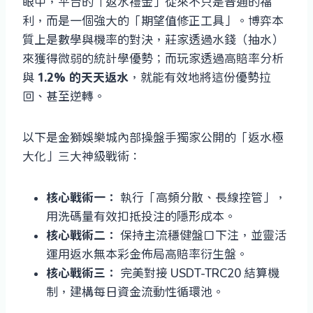
眼中，平台的「返水禮金」從來不只是普通的福
利，而是一個強大的「期望值修正工具」。博弈本
質上是數學與機率的對決，莊家透過水錢（抽水）
來獲得微弱的統計學優勢；而玩家透過高賠率分析
與
1.2% 的天天返水
，就能有效地將這份優勢拉
回、甚至逆轉。
以下是金獅娛樂城內部操盤手獨家公開的「返水極
大化」三大神級戰術：
核心戰術一：
執行「高頻分散、長線控管」，
用洗碼量有效扣抵投注的隱形成本。
核心戰術二：
保持主流穩健盤口下注，並靈活
運用返水無本彩金佈局高賠率衍生盤。
核心戰術三：
完美對接 USDT-TRC20 結算機
制，建構每日資金流動性循環池。