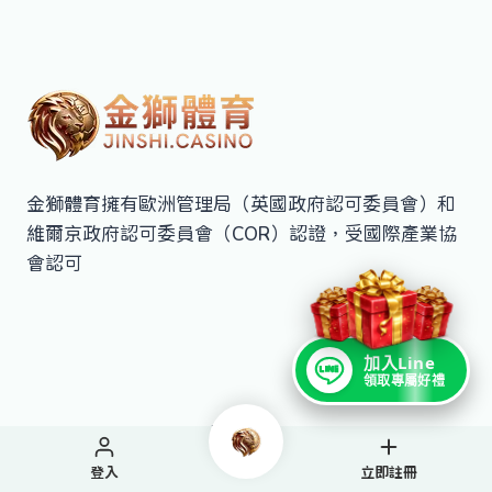
金獅體育擁有歐洲管理局（英國政府認可委員會）和
維爾京政府認可委員會（COR）認證，受國際產業協
會認可
加入Line
領取專屬好禮
文章分類
2026世界盃特區