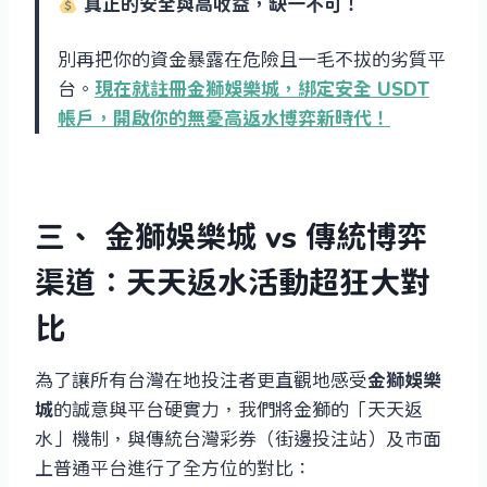
真正的安全與高收益，缺一不可！
別再把你的資金暴露在危險且一毛不拔的劣質平
台。
現在就註冊金獅娛樂城，綁定安全 USDT
帳戶，開啟你的無憂高返水博弈新時代！
三、 金獅娛樂城 vs 傳統博弈
渠道：天天返水活動超狂大對
比
為了讓所有台灣在地投注者更直觀地感受
金獅娛樂
城
的誠意與平台硬實力，我們將金獅的「天天返
水」機制，與傳統台灣彩券（街邊投注站）及市面
上普通平台進行了全方位的對比：