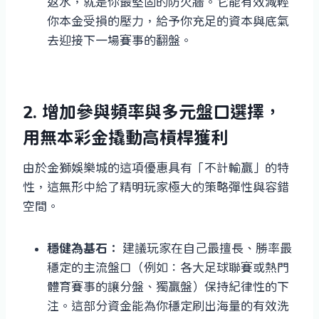
返水，就是你最堅固的防火牆。它能有效減輕
你本金受損的壓力，給予你充足的資本與底氣
去迎接下一場賽事的翻盤。
2. 增加參與頻率與多元盤口選擇，
用無本彩金撬動高槓桿獲利
由於金獅娛樂城的這項優惠具有「不計輸贏」的特
性，這無形中給了精明玩家極大的策略彈性與容錯
空間。
穩健為基石：
建議玩家在自己最擅長、勝率最
穩定的主流盤口（例如：各大足球聯賽或熱門
體育賽事的讓分盤、獨贏盤）保持紀律性的下
注。這部分資金能為你穩定刷出海量的有效洗