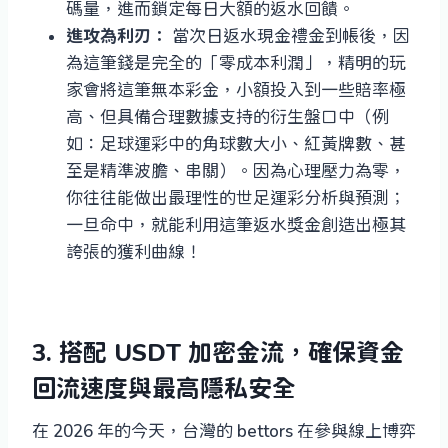
碼量，進而鎖定每日大額的返水回饋。
進攻為利刃：
當次日返水現金禮金到帳後，因
為這筆錢是完全的「零成本利潤」，精明的玩
家會將這筆無本彩金，小額投入到一些賠率極
高、但具備合理數據支持的衍生盤口中（例
如：足球運彩中的角球數大小、紅黃牌數、甚
至是精準波膽、串關）。因為心理壓力為零，
你往往能做出最理性的世足運彩分析與預測；
一旦命中，就能利用這筆返水獎金創造出極其
誇張的獲利曲線！
3. 搭配 USDT 加密金流，確保資金
回流速度與最高隱私安全
在 2026 年的今天，台灣的 bettors 在參與線上博弈