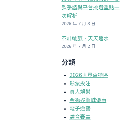
款爭議與平台挑選重點一
次解析
2026 年 7 月 3 日
不計輸贏，天天返水
2026 年 7 月 2 日
分類
2026世界盃特區
彩票投注
真人娛樂
金獅娛樂城優惠
電子遊藝
體育賽事